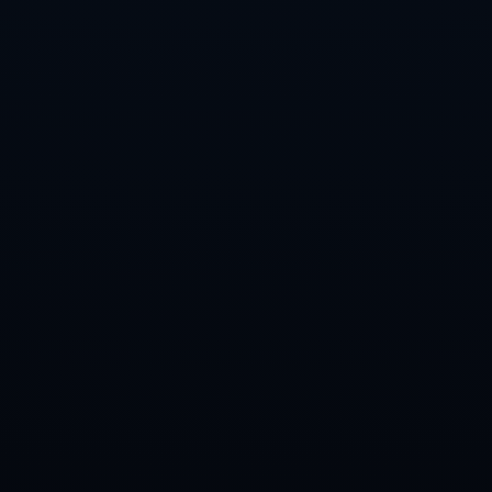
一种独特的节奏，你必须学会适应，否则会被他们的传球牵着走。”这句
巴佩如何克制西班牙防线
界杯法国对阵西班牙的友谊赛为例，当时姆巴佩就展现了他在面对密集防守
线，但姆巴佩凭借
惊人的爆发力
和
精准的跑位
，多次撕开防线完成致命一
临巨大挑战。
，他们可能会针对姆巴佩布置专门的防守策略，比如安排一名后卫全程紧
力极强，他在训练中模拟的西班牙风格或许会让他在比赛中更加游刃有余
节奏与心态的博弈
阵法国
的比赛不仅仅是技术的较量，更是节奏与心态的博弈。西班牙队需
守中寻找反击机会，尤其是利用姆巴佩的速度制造威胁。
适应无疑为法国队增添了一份信心，但比赛的结果依然充满悬念。西班牙
压力？这些问题将在比赛中逐一揭晓。
上一篇：詹俊：北伦敦德比凯恩成进球王，枪手防线
下一篇：马布里与姚明：曾经的并肩