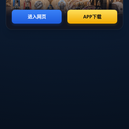
决下的隐藏策略
即将上演一场焦点之战，西班牙对阵法国，这不仅是两支欧洲足坛豪强的
核心球员姆巴佩似乎早已做好了准备——有消息称，他正在积极适应西班
深入探讨这场比赛的看点以及姆巴佩的独特备战方式，带你揭开这场半决
的对决：风格碰撞的焦点
细腻的传控和团队配合闻名，长期以来，“斗牛士军团”凭借
tiki-taka
战术
尤其是姆巴佩这样的顶级球星，几乎可以在一瞬间改变比赛走势。两队风