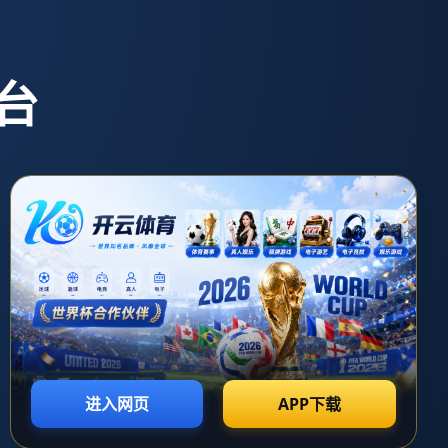
028-8172354
热线：
简介
产品中心
新闻中心
联系赏金女王
您当前的位置：
首页
>
新闻中心
率先融入西班牙足球风格