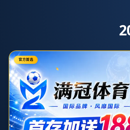
NEWS
新闻中心
新闻中心
公司新闻
GONGSI
欧洲