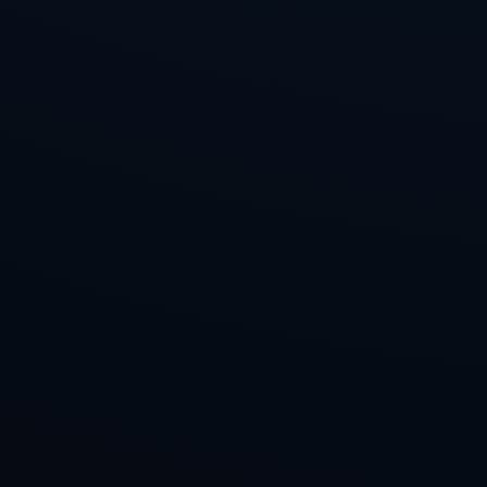
姆巴佩的备战
据可靠消息，
针对性准备显
姆巴佩深知，
了小范围内的
对他在
西班牙
此外，姆巴佩