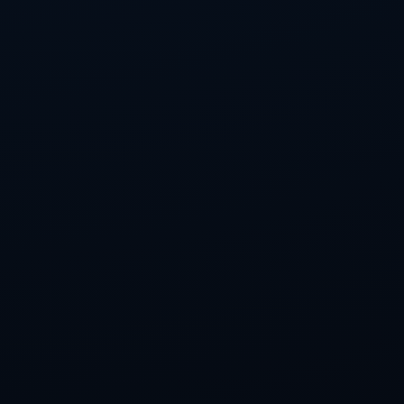
在训练中模拟了西班牙队的传控节奏和高压逼抢。这种
他的速度优势将大打折扣。因此，他在训练中特别加强
图熟悉这种高强度的对抗环境。这样的努力无疑让球迷
足球的风格有了一定的了解。他曾在一次采访中提到：