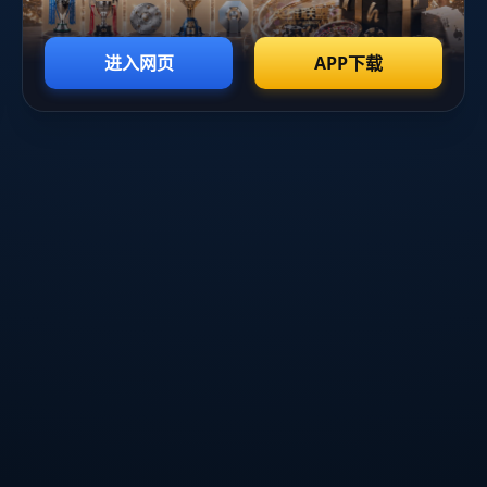
奇双翼的对决谁更胜一筹
拜仁慕尼黑的“罗贝里”组合无疑是边锋位置上的经典代表。弗兰克·里贝里（Ri
合，带领拜仁多次问鼎欧冠和德甲冠军。然而，粉丝们总是忍不住将这两
，
里贝里在助攻方面更具优势
，而
罗本的进球效率则令人叹服
。今天，我们
天赋：团队核心的完美体现
很多人会想到他那令人眼花缭乱的盘带和精准的传球。作为一名典型的边