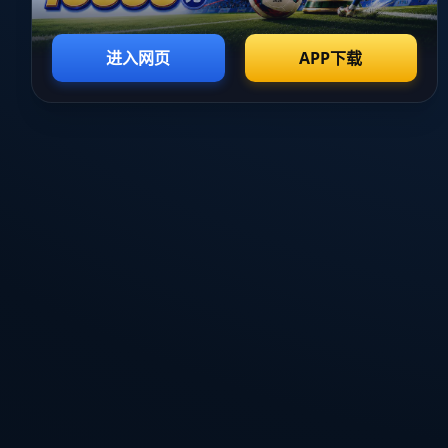
引言：足坛传
在足球历史上，
能力和默契配
比，我们发现
竟！
里贝里的助攻
提到里贝里，