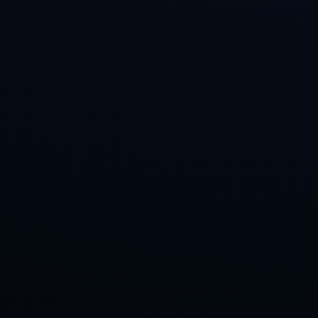
从职业生涯数据
300余场比赛中
高。
此外，两人在
则以稳定的出
罗贝里组合的互
虽然数据上各
击则让里贝里
搭配
，让拜仁
结语无需多言
无论是里贝里
于他们为球迷
上一篇
友情链接
赏金女王