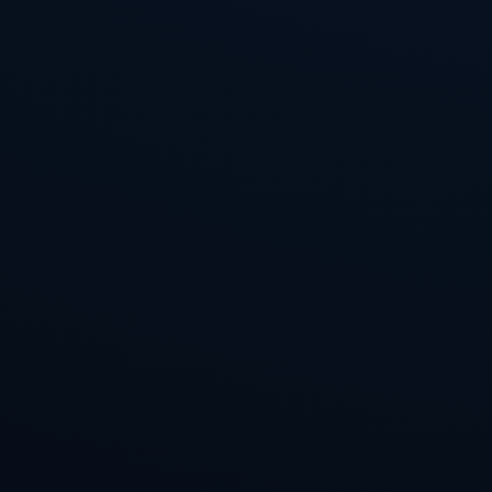
前茅。根据统
帮助拜仁夺得
以2013年欧
亮眼的部分。