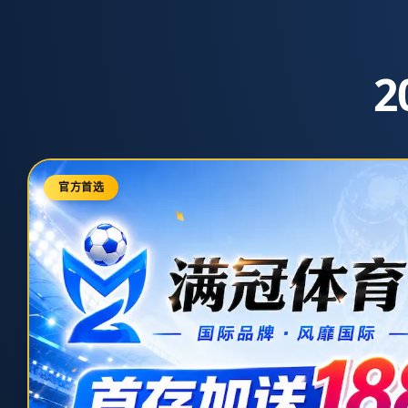
NEWS
新闻中心
新闻中心
公司新闻
GONGSI