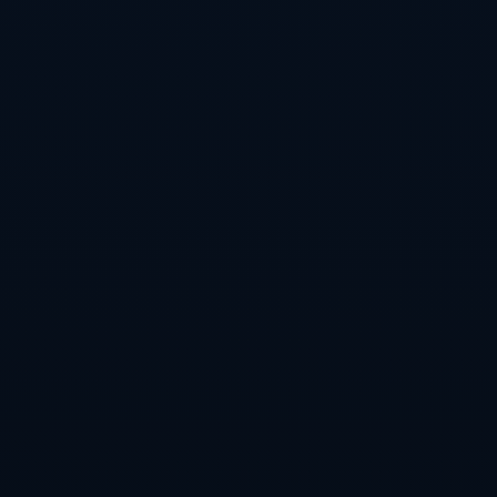
全球性赛事 真正意义上的世界杯外围平台最佳 往往
需要能服务不同地区 不同语言的玩家 多语言界面 本
地化支付方案 以及7×24小时在线客服 被视为基础配
置 尤其在赔率调整 订单异常 赛事中断等情况下 高
效专业的客服响应 能直接决定用户对平台的信赖程
度 例如 有用户曾在某届世界杯中遇到比赛因为极端
天气中断 平台A仅给出简单公告 按原计划延后结算
而平台B则由客服逐一解释国际赛事规则 提供中断
前返水或维持有效单两种方案让用户选择 最终大量
用户在社群里给出正面反馈 认为平台B更接近他们
心中的“世界杯外围平台最佳”形象 由此可见 软服务
的质量 往往在关键时刻决定平台口碑
七 理性参与与风控意识同样影响平台选择 探讨世界
杯外围平台最佳 不仅是从平台角度评价 也涉及玩家
如何与平台建立健康互动 优质平台会主动添加风险
提示 设定可调节的投注限额 提供账户冷静期等功能
帮助用户控制投入节奏 一些平台甚至会在用户连续
高额投注时 弹出风险提醒 或建议分散仓位 这些看似
与平台短期收益不完全一致的设计 实际上增强了长
期信任度 也让玩家意识到 真正意义上的世界杯外围
平台最佳 不是鼓励无节制加注 而是帮助用户在享受
赛事的同时 保持理性 如果一个平台一味通过高额返
利 奖金诱导等方式刺激频繁下注 却缺乏风险教育与
自我限制工具 那么即便热度再高 也难以称为真正的
优选