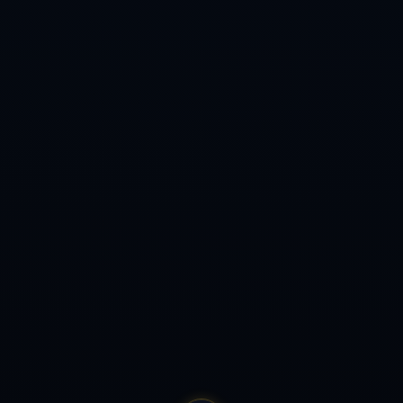
上一篇：世界杯投注正规官方
下一篇：世界杯滚球哪个好最佳
友情链接
赏金女王
扫一扫关注我们
热线电话：028-8172354 公司地址：福建省漳州市
华安县马坑乡