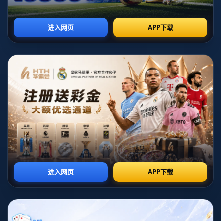
在每一届世界杯临近之前，关于“世界杯预测最新官
方”的讨论都会迅速升温。球迷想知道：哪些球队被
官方机构看好、哪些数据值得参考、所谓的“官方预
测”究竟意味着什么。想要真正读懂这些信息，不能
只停留在比分预判层面，而是要看到其背后复杂的
统计模型、商业考量以及舆论引导。本篇将围绕最
新的官方预测方式与趋势，梳理出一条清晰脉络，
帮助你在信息爆炸的时代，更理性地看待世界杯预
测结果。
官方预测真正指向的是什么