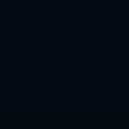
你心中的权重。这样一来，所谓“世界杯预测最新官
方”就不再是一个模糊的宣传口号，而成为你理解足
球世界的一项实用工具。