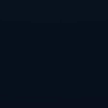
在具体使用过程中，很多新用户容易误以为只要“跟
着盘口走”就能轻松做判断，这种想法明显过于理想
化。盘口和指数实际上是对市场预期与赛前信息的
综合反映，并不会直接告诉你结果，而是需要结合
背景数据去分析。例如，在一场世界杯小组赛中，
某热门球队初始盘口优势明显，但随着赛前两天核
心前锋受伤、主教练公开表示要进行轮换，盘口可
能出现逐步下调的情况。若世界杯盘口APP下载全站
提供了完整的盘口变化时间线，并附带伤停新闻、
主帅采访摘要，用户就能更准确理解变化原因，而
不是简单认为“盘口降了就是不看好”。