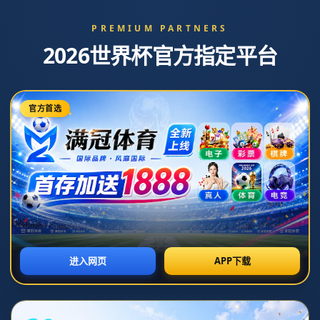
028-8172354
咨询热线：
导航栏
您当前的位置：
首页
>
新闻中心
NEWS
新闻中心