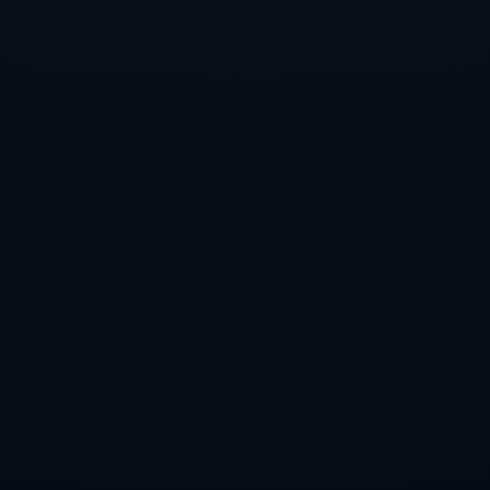
面对功能日益强大、界面愈发精致的世界杯买球软
件全站，建立清晰的自我边界是每个用户应该完成
的“必修课”。首先是时间边界，世界杯多在深夜或凌
晨开赛，长时间熬夜盯盘、看直播，容易影响健康
和工作学习。通过设置合理的使用时间提醒，或者
提前规划“只看重要比赛”的节奏，可以有效避免无节
制的长时间沉迷。
其次是资金边界。任何与金钱相关的行为，都应建
立在“可承受损失”的前提上。在进入平台前，先明确
一个整体娱乐预算，将其视作观看世界杯的一种附
加成本，而不是“理财投资”。一旦出现“想靠下一场
把前面亏的赢回来”的想法，就说明边界正在被打
破，此时最好的选择是暂时停手冷静下来。
再者是心理边界。世界杯淘汰赛阶段，比赛的偶然
性很大，点球大战、伤停补时绝杀、裁判判罚争议
等都可能影响结果。将不确定性的比赛结果视为对