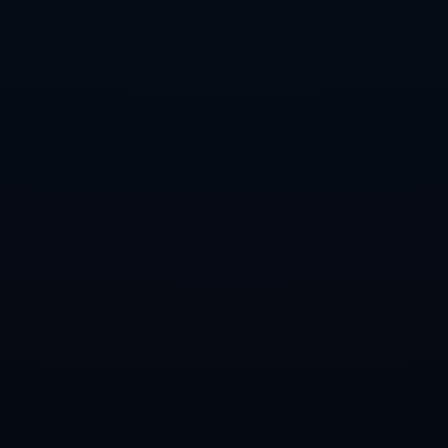
自我判断力的“否定”，只会加深焦虑。接受赛事不可
控这一事实，是保持心理稳定的前提。学会把输赢
与自我价值切割开来，才不会被情绪牵着走。
技术和安全问题不容忽视
在关注玩法和数据的安全性是使用世界杯买球软件
全站时经常被忽视却极其重要的一环。一方面，用
户在注册与使用过程中可能会涉及个人信息、支付
方式等敏感数据，若平台在加密、风控和隐私保护
上设计不当，就可能造成泄露风险。一些不规范的
网站会打着“官方”“高返奖”的旗号，实则存在卷款跑
路或操纵数据的可能。
在选择相关平台时，至少要从几个维度进行谨慎评
估：是否具有清晰的主体信息，是否提供完善的用
户协议与隐私条款，是否具备必要的技术安全措
施，以及是否存在夸大宣传、诱导过度投入的行
为。只要在信息未完全透明、规则不够清晰的状态
下，盲目投入就是对自身安全的不负责任。
理性参与让世界杯回归体育本质
从本质上说，世界杯的魅力在于竞技层面的不确定
和人性层面的故事：弱队爆冷、老将谢幕、新星崛
起，这些瞬间构成了体育最动人的叙事。世界杯买
球软件全站只是围绕这一盛事衍生出来的数字化工
具，它可以帮助我们更高效地获取信息，更方便地
参与互动，但不应该成为左右情绪、侵占生活的主
角。