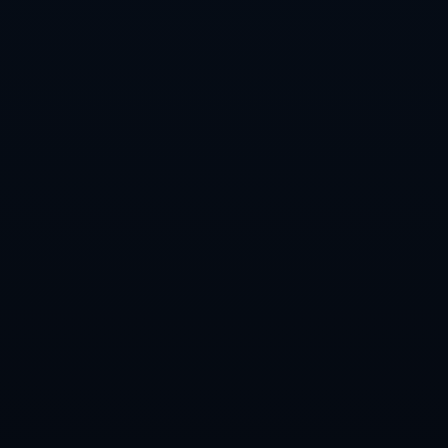
免这些问题 可以在注册前列一个简单清单 包括 平台
牌照与口碑 查询隐私与安全措施 使用真实且可验证
的信息 设置强密码和双重验证 阅读并标记关键活动
条款 控制初次充值金额 等 用几分钟的准备时间 换
取整个世界杯周期的相对安全和安心