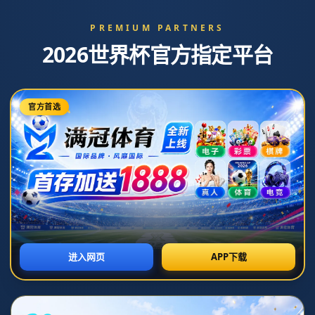
028-8172354
咨询热线：
导航栏
您当前的位置：
首页
>
新闻中心
NEWS
新闻中心