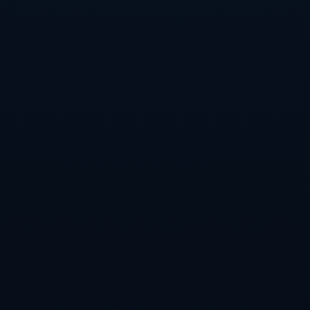
用户在面对这类平台时，如果缺乏基本的辨别能
力，很容易在世界杯这样高关注度赛事的情绪驱动
下作出冲动决定。
理性看待世界杯买球网站官方与娱乐属性
对于许多球迷而言，关注“世界杯买球网站官方”的背
后，其实是希望在观赛之外增加一点参与感与紧张
感。只要所在地区法律允许，且平台相对合规，适
度、限额的娱乐性参与，本身并非不能讨论的问
题。但在实践中，人们往往忽略了两个关键前提 一
是明确风险属性，二是掌控参与边界。
从风险属性看，世界杯买球本质上属于高不确定性
的概率事件，无论平台营销如何强调“专业分析”“精
准算法”，都无法改变比赛结果具有不可预测性这一