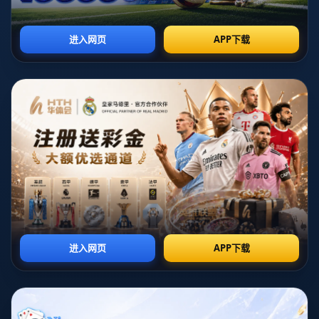
很多人提到“世界杯买球网站官方”，潜意识里会把它
理解成类似“FIFA直属网站”或“世界杯主办方开设的
投注入口”。实际上，从监管与运营结构来看，国际
足联并不会直接运营任何博彩网站，它与各国合法
博彩机构之间通常只存在赞助、广告或合作层面的
商业关系，而非“官方授权投注通道”。当你在搜索结
果或广告中看到自称“世界杯买球网站官方”的页面
时，首先要意识到，这是一个营销话术而非严格意
义上的官方认证。
更准确的说法通常是：由某一司法辖区内的合法持
牌机构，面向本国或特定区域用户提供的在线体育
竞猜服务，这类平台在世界杯期间会重点推出足球
相关玩法，从而被不少人泛称为“世界杯买球网站”。
但在法律意义上，它们只是受所在地区监管的博彩
运营商，而不是世界杯赛事本身的“官方入口”。
如何辨别所谓官方平台的真实资质
谈“世界杯买球网站官方”，绕不过一个核心问题——
资质与监管。真正相对可靠的平台，通常具备以下
几类特征：